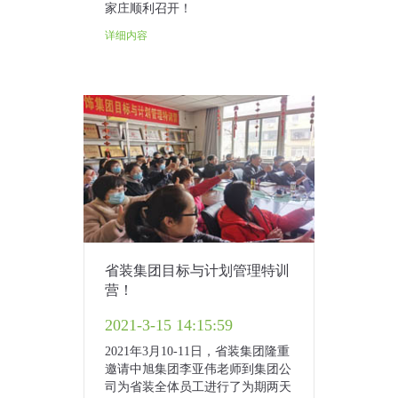
家庄顺利召开！
详细内容
省装集团目标与计划管理特训
营！
2021-3-15 14:15:59
2021年3月10-11日，省装集团隆重
邀请中旭集团李亚伟老师到集团公
司为省装全体员工进行了为期两天