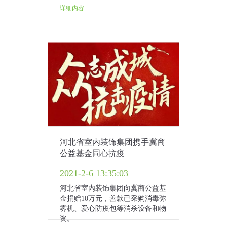
详细内容
河北省室内装饰集团携手冀商
公益基金同心抗疫
2021-2-6 13:35:03
河北省室内装饰集团向冀商公益基
金捐赠10万元，善款已采购消毒弥
雾机、爱心防疫包等消杀设备和物
资。