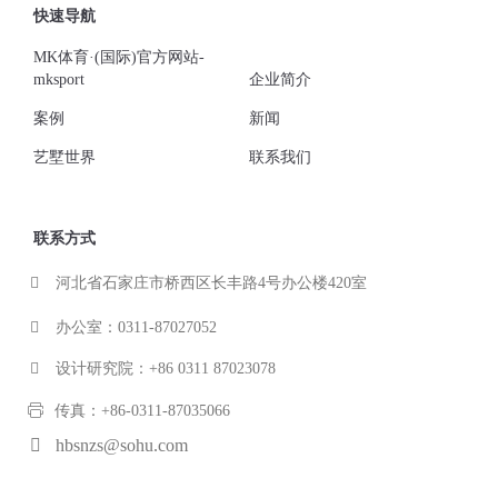
快速导航
MK体育·(国际)官方网站-
mksport
企业简介
案例
新闻
艺墅世界
联系我们
联系方式
河北省石家庄市桥西区长丰路4号办公楼420室
办公室：0311-87027052
设计研究院：+86 0311 87023078
传真：+86-0311-87035066
hbsnzs@sohu.com