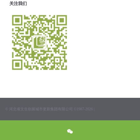
关注我们
© 河北省文生创展城市更新集团有限公司 ©1987-2026 |