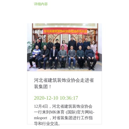
详细内容
河北省建筑装饰业协会走进省
装集团！
2020-12-10 10:36:17
12月4日，河北省建筑装饰业协会
一行来到MK体育·(国际)官方网站-
mksport ，对省装集团进行工作指
导和行业交流。