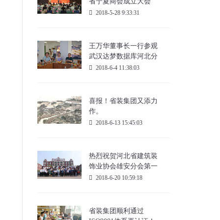
省宁夏商会成立大会
2018-5-28 9:33:31
王万华董事长一行参观
武汉达梦数据库河北分
公司
2018-6-4 11:38:03
喜报！省装集团又添力
作。
2018-6-13 15:45:03
热烈祝贺河北省建筑装
饰业协会雄安分会第一
次会议顺利召开！
2018-6-20 10:59:18
省装集团顺利通过