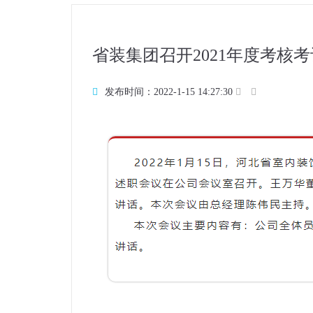
省装集团召开2021年度考核
发布时间：2022-1-15 14:27:30